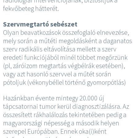
radiológiai intervenciójának, biztosítjuk a
fekvőbeteg hátterét.
Szervmegtartó sebészet
Olyan beavatkozások összefoglaló elnevezése,
mely során a műtéti megoldásként a daganatos
szerv radikális eltávolítása mellett a szerv
eredeti funkciójából minél többet megőrzünk
(pl, záróizom megtartás végbélrák esetében),
vagy azt hasonló szervvel a műtét során
pótoljuk (vékonybéllel történő gyomorpótlás)
Hazánkban évente mintegy 20.000 új
tápcsatornai tumor kerül diagnosztizálásra. Az
összesített rákhalálozás tekintetében pedig a
magyarországi népesség a második helyen
szerepel Európában. Ennek oka(i)ként