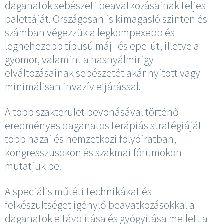
daganatok sebészeti beavatkozásainak teljes
palettáját. Országosan is kimagasló szinten és
számban végezzük a legkompexebb és
legnehezebb típusú máj- és epe-út, illetve a
gyomor, valamint a hasnyálmirigy
elváltozásainak sebészetét akár nyitott vagy
minimálisan invazív eljárással.
A több szakterület bevonásával történő
eredményes daganatos terápiás stratégiáját
több hazai és nemzetközi folyóiratban,
kongresszusokon és szakmai fórumokon
mutatjuk be.
A speciális műtéti technikákat és
felkészültséget igénylő beavatkozásokkal a
daganatok eltávolítása és gyógyítása mellett a