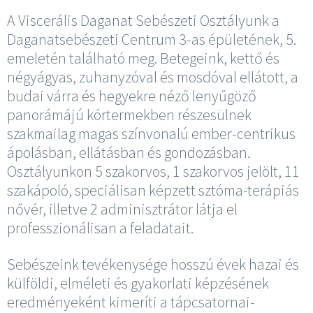
A Viscerális Daganat Sebészeti Osztályunk a
Daganatsebészeti Centrum 3-as épületének, 5.
emeletén található meg. Betegeink, kettő és
négyágyas, zuhanyzóval és mosdóval ellátott, a
budai várra és hegyekre néző lenyűgöző
panorámájú kórtermekben részesülnek
szakmailag magas színvonalú ember-centrikus
ápolásban, ellátásban és gondozásban.
Osztályunkon 5 szakorvos, 1 szakorvos jelölt, 11
szakápoló, speciálisan képzett sztóma-terápiás
nővér, illetve 2 adminisztrátor látja el
professzionálisan a feladatait.
Sebészeink tevékenysége hosszú évek hazai és
külföldi, elméleti és gyakorlati képzésének
eredményeként kimeríti a tápcsatornai-