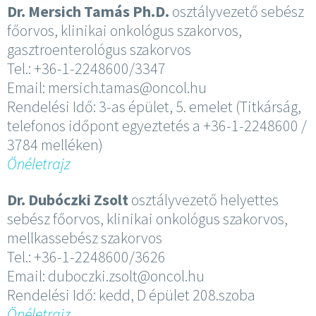
Dr. Mersich Tamás
Ph.D.
osztályvezető sebész
főorvos, klinikai onkológus szakorvos,
gasztroenterológus szakorvos
Tel.: +36-1-2248600/3347
Email: mersich.tamas@oncol.hu
Rendelési Idő: 3-as épület, 5. emelet (Titkárság,
telefonos időpont egyeztetés a +36-1-2248600 /
3784 melléken)
Önéletrajz
Dr. Dubóczki Zsolt
osztályvezető helyettes
sebész főorvos, klinikai onkológus szakorvos,
mellkassebész szakorvos
Tel.: +36-1-2248600/3626
Email: duboczki.zsolt@oncol.hu
Rendelési Idő: kedd, D épület 208.szoba
Önéletrajz