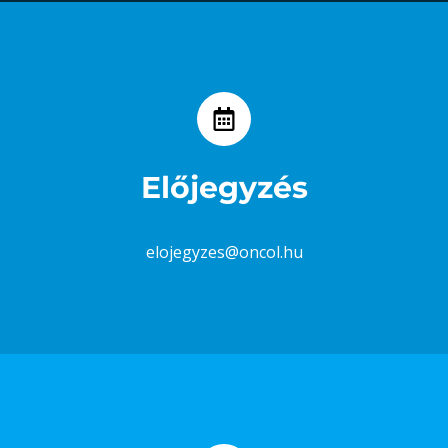
Előjegyzés
elojegyzes@oncol.hu