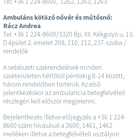
Tel: +36 1 224-8600, 1262, 1263, 1263
Ambuláns kötöző nővér és műtősnő:
Rácz Andrea
Tel: +36 1 224-8600/3320 Bp. XII. Kékgolyó u. 13.
D épület 2. emelet 208, 210, 212, 237-szoba /
rendelők
A sebészeti szakrendelések minden
szakterületen hétfőtől péntekig 8-14 között,
három rendelőben történik. Az első
jelentkezéskor az ambulancia betegfelvételi
részlegén kell először megjelenni.
Bejelentkezés illetve előjegyzés a +36 1 224-
8600 szám hívásával a 2600, 1461, 1462
melléken illetve a betegfelvételi osztályon