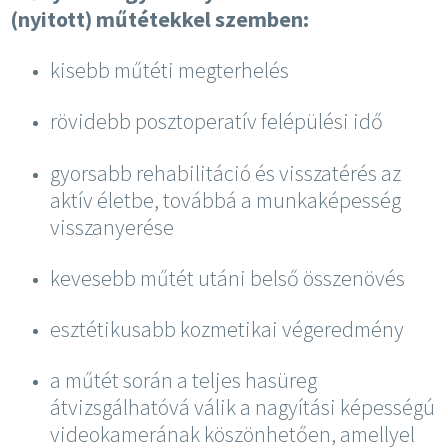
(nyitott) műtétekkel szemben:
kisebb műtéti megterhelés
rövidebb posztoperatív felépülési idő
gyorsabb rehabilitáció és visszatérés az
aktív életbe, továbbá a munkaképesség
visszanyerése
kevesebb műtét utáni belső összenövés
esztétikusabb kozmetikai végeredmény
a műtét során a teljes hasüreg
átvizsgálhatóvá válik a nagyítási képességú
videokamerának köszönhetően, amellyel