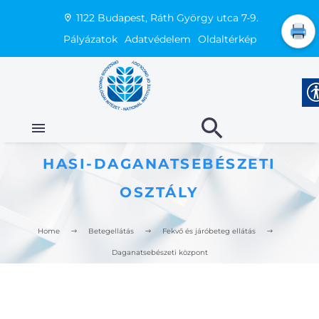
1122 Budapest, Ráth György utca 7-9.
Pályázatok
Adatvédelem
Oldaltérkép
HASI-DAGANATSEBÉSZETI
OSZTÁLY
Home
Betegellátás
Fekvő és járóbeteg ellátás
Daganatsebészeti központ