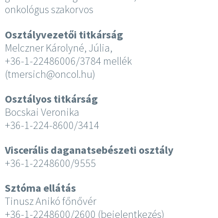
onkológus szakorvos
Osztályvezetői titkárság
Melczner Károlyné, Júlia,
+36-1-22486006/3784 mellék
(tmersich@oncol.hu)
Osztályos titkárság
Bocskai Veronika
+36-1-224-8600/3414
Viscerális daganatsebészeti osztály
+36-1-2248600/9555
Sztóma ellátás
Tinusz Anikó főnővér
+36-1-2248600/2600 (bejelentkezés)