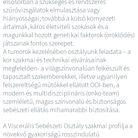
elsősorban a szükséges és rendszeres
szűrővizsgálatok elmulasztása vagy
hiányosságai, továbbá a külső környezeti
ártalmak, káros életviteli szokások és a
magunkkal hozott genetikai faktorok (öröklődés)
játszanak fontos szerepet.
A tumorok kezelésében osztályunk feladata – a
kor szakmai és technikai elvárásainak
megfelelően- a világszínvonalúan felkészült és
tapasztalt szakemberekkel, illetve ugyanilyen
felszereltségű műtőkkel ellátott OOI-ben, a
modern és multidiszciplináris (onko-team)
szemléletű, magas színvonalú és biztonságos
sebészeti ellátás mihamarabbi biztosítása.
A Viscerális Sebészeti Osztály szakmai profilja a
növekvő gyakoriságú rosszindulatú