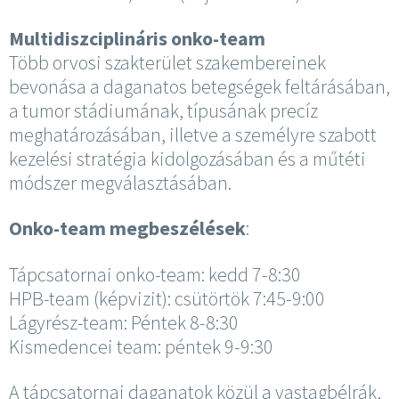
Multidiszciplináris onko-team
Több orvosi szakterület szakembereinek
bevonása a daganatos betegségek feltárásában,
a tumor stádiumának, típusának precíz
meghatározásában, illetve a személyre szabott
kezelési stratégia kidolgozásában és a műtéti
módszer megválasztásában.
Onko-team megbeszélések
:
Tápcsatornai onko-team: kedd 7-8:30
HPB-team (képvizit): csütörtök 7:45-9:00
Lágyrész-team: Péntek 8-8:30
Kismedencei team: péntek 9-9:30
A tápcsatornai daganatok közül a vastagbélrák,