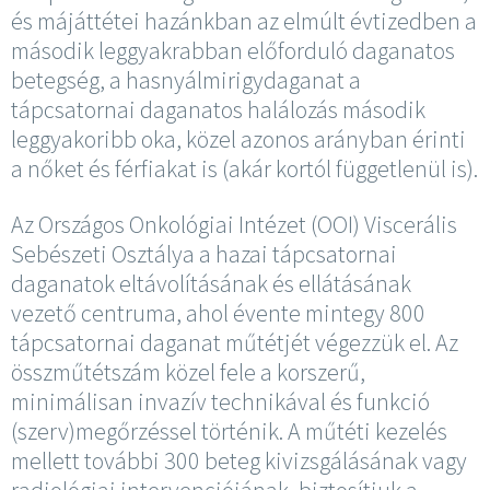
és májáttétei hazánkban az elmúlt évtizedben a
második leggyakrabban előforduló daganatos
betegség, a hasnyálmirigydaganat a
tápcsatornai daganatos halálozás második
leggyakoribb oka, közel azonos arányban érinti
a nőket és férfiakat is (akár kortól függetlenül is).
Az Országos Onkológiai Intézet (OOI) Viscerális
Sebészeti Osztálya a hazai tápcsatornai
daganatok eltávolításának és ellátásának
vezető centruma, ahol évente mintegy 800
tápcsatornai daganat műtétjét végezzük el. Az
összműtétszám közel fele a korszerű,
minimálisan invazív technikával és funkció
(szerv)megőrzéssel történik. A műtéti kezelés
mellett további 300 beteg kivizsgálásának vagy