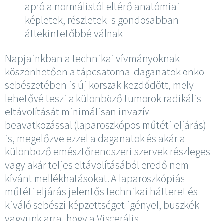
apró a normálistól eltérő anatómiai
képletek, részletek is gondosabban
áttekintetőbbé válnak
Napjainkban a technikai vívmányoknak
köszönhetően a tápcsatorna-daganatok onko-
sebészetében is új korszak kezdődött, mely
lehetővé teszi a különböző tumorok radikális
eltávolítását minimálisan invazív
beavatkozással (laparoszkópos műtéti eljárás)
is, megelőzve ezzel a daganatok és akár a
különböző emésztőrendszeri szervek részleges
vagy akár teljes eltávolításából eredő nem
kívánt mellékhatásokat. A laparoszkópiás
műtéti eljárás jelentős technikai hátteret és
kiváló sebészi képzettséget igényel, büszkék
vagyunk arra, hogy a Viscerális