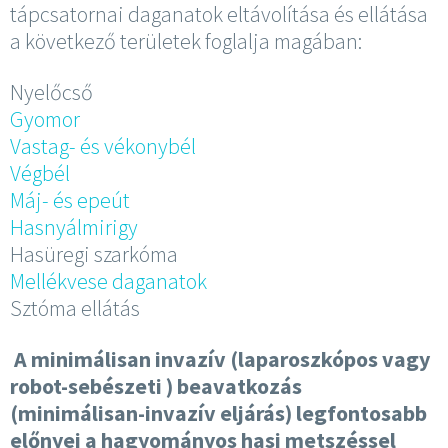
tápcsatornai daganatok eltávolítása és ellátása
a következő területek foglalja magában:
Nyelőcső
Gyomor
Vastag- és vékonybél
Végbél
Máj- és epeút
Hasnyálmirigy
Hasüregi szarkóma
Mellékvese daganatok
Sztóma ellátás
A minimálisan invazív (laparoszkópos vagy
robot-sebészeti ) beavatkozás
(minimálisan-invazív eljárás) legfontosabb
előnyei a hagyományos hasi metszéssel