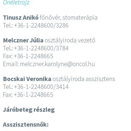
Önéletrajz
Tinusz Anikó
főnővér, stomaterápia
Tel.: +36-1-2248600/3286
Melczner Júlia
osztályiroda vezető
Tel.: +36-1-2248600/3784
Fax: +36-1-2248665
Email: melczner.karolyne@oncol.hu
Bocskai Veronika
osztályiroda asszisztens
Tel.: +36-1-2248600/3414
Fax: +36-1-2248665
Járóbeteg részleg
Asszisztensnők: