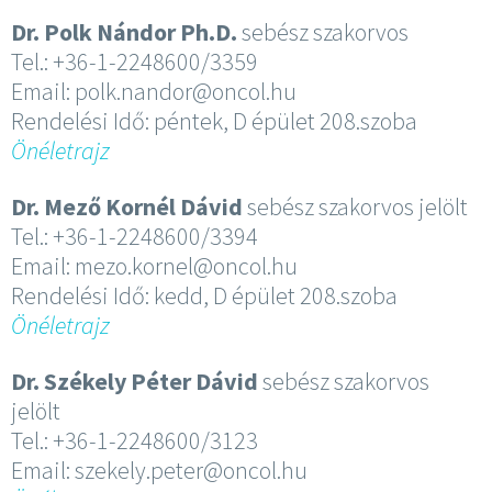
Dr. Polk Nándor
Ph.D.
sebész szakorvos
Tel.: +36-1-2248600/3359
Email: polk.nandor@oncol.hu
Rendelési Idő: péntek, D épület 208.szoba
Önéletrajz
Dr. Mező Kornél Dávid
sebész szakorvos jelölt
Tel.: +36-1-2248600/3394
Email: mezo.kornel@oncol.hu
Rendelési Idő: kedd, D épület 208.szoba
Önéletrajz
Dr. Székely Péter Dávid
sebész szakorvos
jelölt
Tel.: +36-1-2248600/3123
Email: szekely.peter@oncol.hu