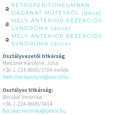
RETROPERITONEUMBAN
DAGANAT MŰTÉTRŐL (docx)
MÉLY ANTERIOR REZEKCIÓS
SYNDROMA (docx)
MÉLY ANTERIOR REZEKCIÓS
SYNDROMA (docx)
Osztályvezetői titkárság
Melczner Károlyné, Júlia
+36-1-224-8600/3784 mellék
melczner.karolyne@oncol.hu
Osztályos titkárság:
Bocskai Veronika
+36-1-224-8600/3414
bocskai.veronika@oncol.hu