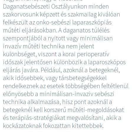
Daganatsebészeti Osztályunkon minden
szakorvosunk képzett és szakmailag kiválóan
felkészült az onko-sebészi laparaszkópiás
műtéti eljárásokban. A daganatos túlélés
szempontjából a nyitott vagy minimálisan
invazív műtéti technika nem jelent
különbséget, viszont a korai perioperatív
időszak jelentősen különbözik a laparoszkópos
eljárás javára. Például, azoknál a betegeknél,
akik idősebbek, vagy társbetegségekkel
rendelkeznek az esetek többségében feltétlenül
előnyösebb a minimálisan-invaziv sebészi
technika alkalmazása, hisz pont azoknál a
betegeknél kell korszerű műtéti-megoldásokat
és terápiás-stratégiákat megvalósítani, akik a
kockázatoknak fokozattan kitettebbek.