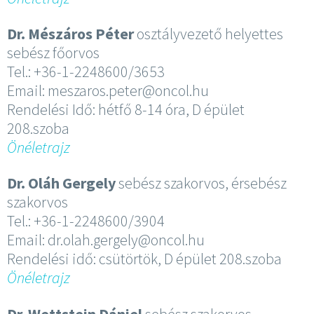
Dr. Mészáros Péter
osztályvezető helyettes
sebész főorvos
Tel.: +36-1-2248600/3653
Email: meszaros.peter@oncol.hu
Rendelési Idő: hétfő 8-14 óra, D épület
208.szoba
Önéletrajz
Dr. Oláh Gergely
sebész szakorvos, érsebész
szakorvos
Tel.: +36-1-2248600/3904
Email: dr.olah.gergely@oncol.hu
Rendelési idő: csütörtök, D épület 208.szoba
Önéletrajz
Dr. Wettstein Dániel
sebész szakorvos