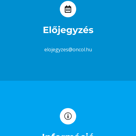
Előjegyzés
elojegyzes@oncol.hu