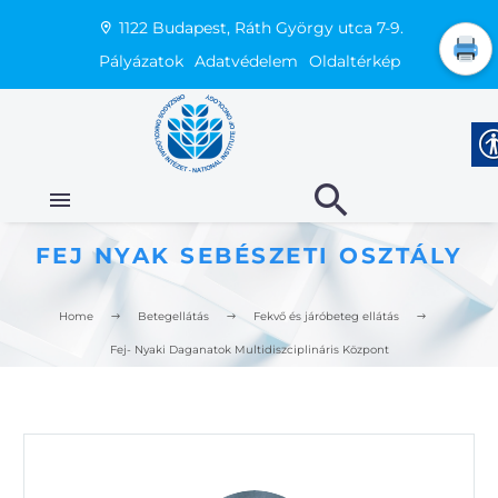
1122 Budapest, Ráth György utca 7-9.
Pályázatok
Adatvédelem
Oldaltérkép
FEJ NYAK SEBÉSZETI OSZTÁLY
Home
Betegellátás
Fekvő és járóbeteg ellátás
Fej- Nyaki Daganatok Multidiszciplináris Központ