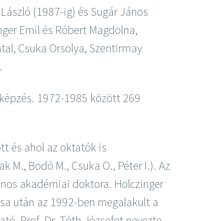
 László (1987-ig) és Sugár János
Unger Emil és Róbert Magdolna,
tal, Csuka Orsolya, Szentirmay
.
 képzés. 1972-1985 között 269
 és ahol az oktatók is
k M., Bodó M., Csuka O., Péter I.). Az
nos akadémiai doktora. Holczinger
lása után az 1992-ben megalakult a
tó, Prof. Dr. Tóth Józsefet nevezte