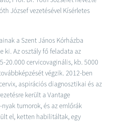
Tóth József vezetésével Kísérletes
rsainak a Szent János Kórházba
 ki. Az osztály fő feladata az
15-20.000 cervicovaginális, kb. 5000
s továbbképzését végzik. 2012-ben
ervix, aspirációs diagnosztikai és az
vezetésre került a Vantage
ej-nyak tumorok, és az emlőrák
 el, ketten habilitáltak, egy