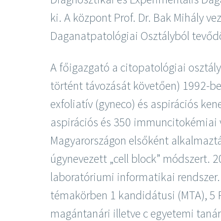
ki. A központ Prof. Dr. Bak Mihály ve
Daganatpatológiai Osztályból tevődö
A főigazgató a citopatológiai osztá
történt távozását követően) 1992-ben,
exfoliatív (gyneco) és aspirációs ken
aspirációs és 350 immuncitokémiai v
Magyarországon elsőként alkalmazták 
úgynevezett „cell block” módszert. 2
laboratóriumi informatikai rendszer.
témakörben 1 kandidátusi (MTA), 5 Ph
magántanári illetve c egyetemi tanár