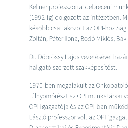
Kellner professzorral debreceni munk
(1992-ig) dolgozott az intézetben. M
később csatlakozott az OPI-hoz Sági
Zoltán, Péter Ilona, Bodó Miklós, Ba
Dr. Döbrőssy Lajos vezetésével haz
hallgató szerzett szakképesítést.
1970-ben megalakult az Onkopatológ
túlnyomórészt az OPI munkatársai volt
OPI igazgatója és az OPI-ban működ
László professzor volt az OPI igazg
Diagnosztikai és Experimentális Daga