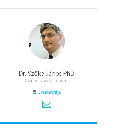
Dr. Szőke János PhD
Központvezető főorvos
Önéletrajz