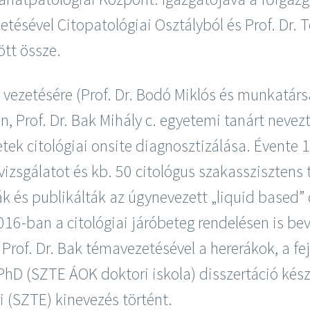
zetésével Citopatológiai Osztályból és Prof. Dr. 
tt össze.
ly vezetésére (Prof. Dr. Bodó Miklós és munkatá
 Prof. Dr. Bak Mihály c. egyetemi tanárt nevezte
etek citológiai onsite diagnosztizálása. Évente 
izsgálatot és kb. 50 citológus szakassziszten
és publikálták az úgynevezett „liquid based” c
016-ban a citológiai járóbeteg rendelésen is be
 Prof. Dr. Bak témavezetésével a hererákok, a f
D (SZTE ÁOK doktori iskola) disszertáció készült
i (SZTE) kinevezés történt.