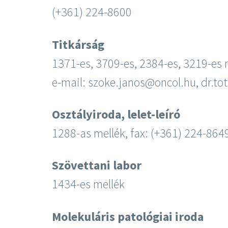
(+361) 224-8600
Titkárság
1371-es, 3709-es, 2384-es, 3219-es m
e-mail: szoke.janos@oncol.hu, dr.t
Osztályiroda, lelet-leíró
1288-as mellék, fax: (+361) 224-86
Szövettani labor
1434-es mellék
Molekuláris patológiai iroda