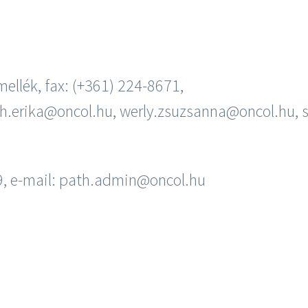
ellék, fax: (+361) 224-8671,
oth.erika@oncol.hu, werly.zsuzsanna@oncol.hu, 
49, e-mail: path.admin@oncol.hu