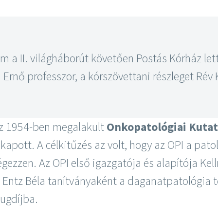
um a II. világháborút követően Postás Kórház le
Ernő professzor, a kórszövettani részleget Rév 
az 1954-ben megalakult
Onkopatológiai Kutat
apott. A célkitűzés az volt, hogy az OPI a pat
ezzen. Az OPI első igazgatója és alapítója Kelln
Entz Béla tanítványaként a daganatpatológia t
ugdíjba.