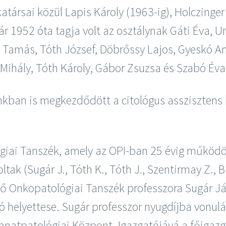
atársai közül Lapis Károly (1963-ig), Holczinger
ár 1952 óta tagja volt az osztálynak Gáti Éva, 
 Tamás, Tóth József, Döbrőssy Lajos, Gyeskó An
k Mihály, Tóth Károly, Gábor Zsuzsa és Szabó Éva
ánkban is megkezdődött a citológus asszisztens
iai Tanszék, amely az OPI-ban 25 évig működött
ak (Sugár J., Tóth K., Tóth J., Szentirmay Z., Ba
ő Onkopatológiai Tanszék professzora Sugár Já
ató helyettese. Sugár professzor nyugdíjba vonu
natpatológiai Központ. Igazgatójává a főigazga