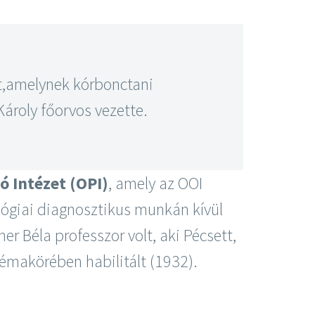
tt,amelynek kórbonctani
Károly főorvos vezette.
ó Intézet (OPI)
, amely az OOI
ológiai diagnosztikus munkán kívül
er Béla professzor volt, aki Pécsett,
émakörében habilitált (1932).