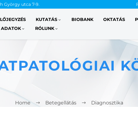
th György utca 7-9.
ELŐJEGYZÉS
KUTATÁS
BIOBANK
OKTATÁS
P
 ADATOK
RÓLUNK
ATPATOLÓGIAI K
Home
Betegellátás
Diagnosztika