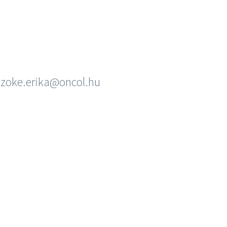
szoke.erika@oncol.hu