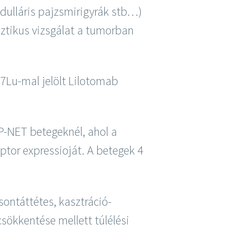
ulláris pajzsmirigyrák stb…)
sztikus vizsgálat a tumorban
77Lu-mal jelölt Lilotomab
EP-NET betegeknél, ahol a
ptor expressioját. A betegek 4
sontáttétes, kasztráció-
sökkentése mellett túlélési