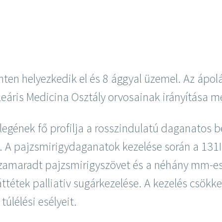
inten helyezkedik el és 8 ággyal üzemel. Az ápolá
leáris Medicina Osztály orvosainak irányítása me
zlegének fő profilja a rosszindulatú daganatos 
. A pajzsmirigydaganatok kezelése során a 131I-
szamaradt pajzsmirigyszövet és a néhány mm-es 
ttétek palliativ sugárkezelése. A kezelés csökke
túlélési esélyeit.