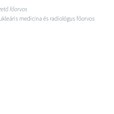
zető főorvos
nukleáris medicina és radiológus főorvos