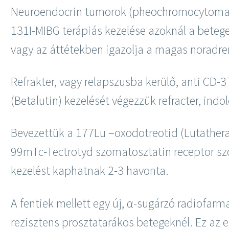
Neuroendocrin tumorok (pheochromocytoma, 
131I-MIBG terápiás kezelése azoknál a betege
vagy az áttétekben igazolja a magas noradren
Refrakter, vagy relapszusba kerülő, anti CD-3
(Betalutin) kezelését végezzük refracter, ind
Bevezettük a 177Lu –oxodotreotid (Lutathera)
99mTc-Tectrotyd szomatosztatin receptor szci
kezelést kaphatnak 2-3 havonta.
A fentiek mellett egy új, α-sugárzó radiofar
rezisztens prosztatarákos betegeknél. Ez az 