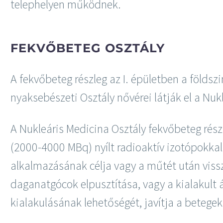
telephelyen működnek.
FEKVŐBETEG OSZTÁLY
A fekvőbeteg részleg az I. épületben a földsz
nyaksebészeti Osztály nővérei látják el a Nuk
A Nukleáris Medicina Osztály fekvőbeteg rés
(2000-4000 MBq) nyílt radioaktív izotópokkal
alkalmazásának célja vagy a műtét után vis
daganatgócok elpusztítása, vagy a kialakult á
kialakulásának lehetőségét, javítja a betegek 