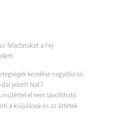
si feladatokat a Fej-
llett.
betegségek kezelése nagydózisú
dal jelzett NaCl
műtéttel el nem távolítható
nti a kiújulások és az áttétek