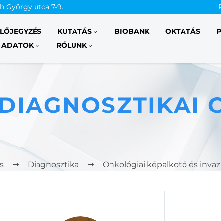
th György utca 7-9.
ELŐJEGYZÉS
KUTATÁS
BIOBANK
OKTATÁS
P
 ADATOK
RÓLUNK
DIAGNOSZTIKAI 
s
Diagnosztika
Onkológiai képalkotó és invaz