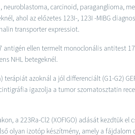
neuroblastoma, carcinoid, paraganglioma, med
knél, ahol az előzetes 123I-, 123I -MIBG diagno
alin transporter expressiot.
7 antigén ellen termelt monoclonális antitest 1
olens NHL betegeknél.
 terápiát azoknál a jól differenciált (G1-G2) G
ntigráfia igazolja a tumor szomatosztatin rece
makon, a 223Ra-Cl2 (XOFIGO) adását kezdtük el c
első olyan izotóp készítmény, amely a fájdalom c