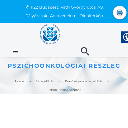
1122 Budapest, Ráth György utca 7-9.
Pályázatok
Adatvédelem
Oldaltérkép
PSZICHOONKOLÓGIAI RÉSZLEG
Home
Betegellátás
Fekvő és járóbeteg ellátás
Rehabilitációs Központ