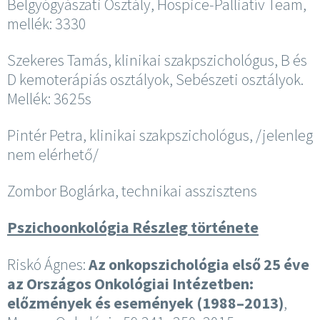
Belgyógyászati Osztály, Hospice-Palliatív Team,
mellék: 3330
Szekeres Tamás, klinikai szakpszichológus, B és
D kemoterápiás osztályok, Sebészeti osztályok.
Mellék: 3625s
Pintér Petra, klinikai szakpszichológus, /jelenleg
nem elérhető/
Zombor Boglárka, technikai asszisztens
Pszichoonkológia Részleg története
Riskó Ágnes:
Az onkopszichológia első 25 éve
az Országos Onkológiai Intézetben:
előzmények és események (1988–2013)
,