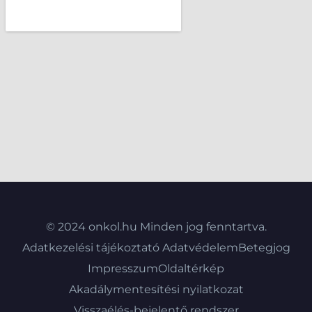
© 2024 onkol.hu Minden jog fenntartva.
Adatkezelési tájékoztató
Adatvédelem
Betegjog
Impresszum
Oldaltérkép
Akadálymentesítési nyilatkozat
Visszaélés-bejelentő rendszer