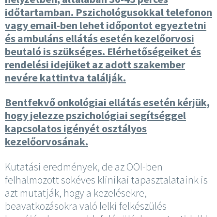
időtartamban. Pszichológusokkal telefonon
vagy email-ben lehet időpontot egyeztetni
és ambuláns ellátás esetén kezelőorvosi
beutaló is szükséges. Elérhetőségeiket és
rendelési idejüket az adott szakember
nevére kattintva találják.
Bentfekvő onkológiai ellátás esetén kérjük,
hogy jelezze pszichológiai segítséggel
kapcsolatos igényét osztályos
kezelőorvosának.
Kutatási eredmények, de az OOI-ben
felhalmozott sokéves klinikai tapasztalataink is
azt mutatják, hogy a kezelésekre,
beavatkozásokra való lelki felkészülés