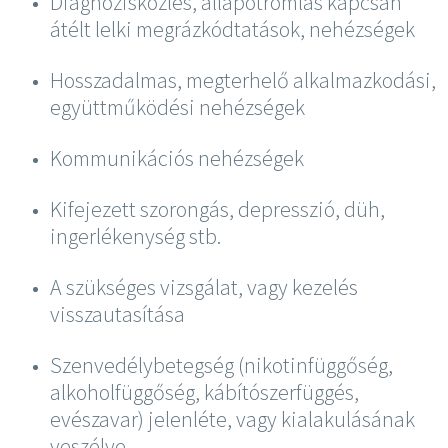
Diagnózisközlés, állapotromlás kapcsán
átélt lelki megrázkódtatások, nehézségek
Hosszadalmas, megterhelő alkalmazkodási,
együttműködési nehézségek
Kommunikációs nehézségek
Kifejezett szorongás, depresszió, düh,
ingerlékenység stb.
A szükséges vizsgálat, vagy kezelés
visszautasítása
Szenvedélybetegség (nikotinfüggőség,
alkoholfüggőség, kábítószerfüggés,
evészavar) jelenléte, vagy kialakulásának
veszélye