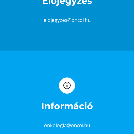
Előjegyzés
elojegyzes@oncol.hu
Információ
onkologia@oncol.hu