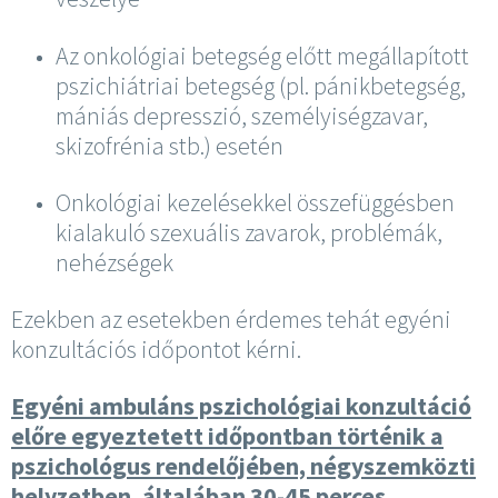
Az onkológiai betegség előtt megállapított
pszichiátriai betegség (pl. pánikbetegség,
mániás depresszió, személyiségzavar,
skizofrénia stb.) esetén
Onkológiai kezelésekkel összefüggésben
kialakuló szexuális zavarok, problémák,
nehézségek
Ezekben az esetekben érdemes tehát egyéni
konzultációs időpontot kérni.
Egyéni ambuláns pszichológiai konzultáció
előre egyeztetett időpontban történik a
pszichológus rendelőjében, négyszemközti
helyzetben, általában 30-45 perces