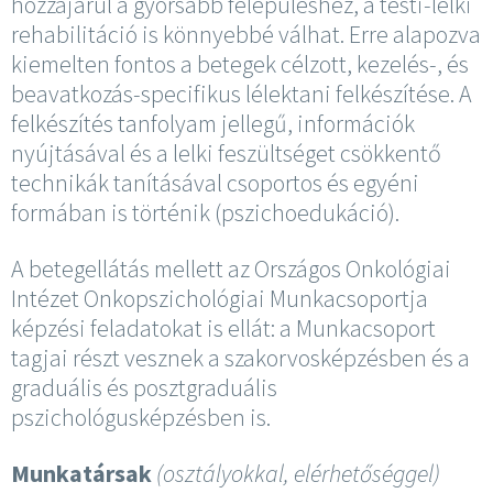
hozzájárul a gyorsabb felépüléshez, a testi-lelki
rehabilitáció is könnyebbé válhat. Erre alapozva
kiemelten fontos a betegek célzott, kezelés-, és
beavatkozás-specifikus lélektani felkészítése. A
felkészítés tanfolyam jellegű, információk
nyújtásával és a lelki feszültséget csökkentő
technikák tanításával csoportos és egyéni
formában is történik (pszichoedukáció).
A betegellátás mellett az Országos Onkológiai
Intézet Onkopszichológiai Munkacsoportja
képzési feladatokat is ellát: a Munkacsoport
tagjai részt vesznek a szakorvosképzésben és a
graduális és posztgraduális
pszichológusképzésben is.
Munkatársak
(osztályokkal, elérhetőséggel)