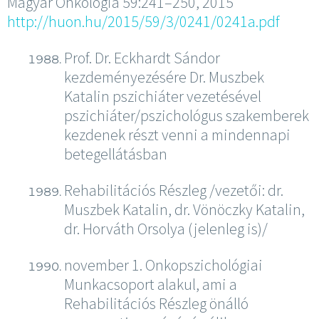
Magyar Onkológia 59:241–250, 2015
http://huon.hu/2015/59/3/0241/0241a.pdf
Prof. Dr. Eckhardt Sándor
kezdeményezésére Dr. Muszbek
Katalin pszichiáter vezetésével
pszichiáter/pszichológus szakemberek
kezdenek részt venni a mindennapi
betegellátásban
Rehabilitációs Részleg /vezetői: dr.
Muszbek Katalin, dr. Vönöczky Katalin,
dr. Horváth Orsolya (jelenleg is)/
november 1. Onkopszichológiai
Munkacsoport alakul, ami a
Rehabilitációs Részleg önálló