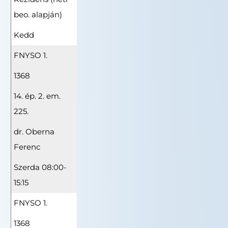
beo. alapján)
Kedd
FNYSO 1.
1368
14. ép. 2. em.
225.
dr. Oberna
Ferenc
Szerda 08:00-
15:15
FNYSO 1.
1368