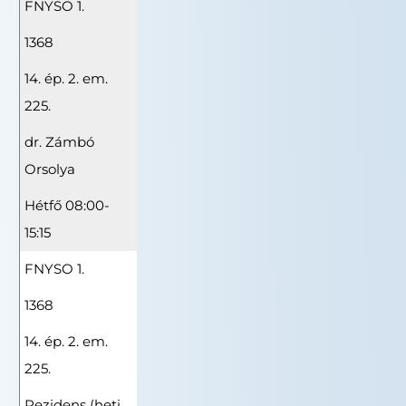
FNYSO 1.
1368
14. ép. 2. em.
225.
dr. Zámbó
Orsolya
Hétfő 08:00-
15:15
FNYSO 1.
1368
14. ép. 2. em.
225.
Rezidens (heti