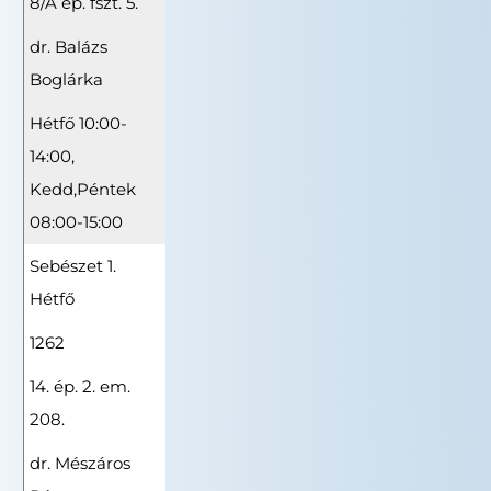
8/A ép. fszt. 5.
dr. Balázs
Boglárka
Hétfő 10:00-
14:00,
Kedd,Péntek
08:00-15:00
Sebészet 1.
Hétfő
1262
14. ép. 2. em.
208.
dr. Mészáros