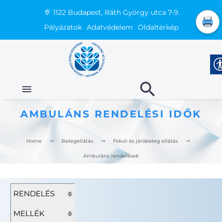
1122 Budapest, Ráth György utca 7-9.
Pályázatok
Adatvédelem
Oldaltérkép
AMBULÁNS RENDELÉSI IDŐK
Home
Betegellátás
Fekvő és járóbeteg ellátás
Ambuláns rendelések
RENDELÉS
MELLÉK