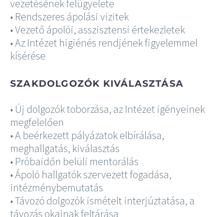
vezetésének felügyelete
• Rendszeres ápolási vizitek
• Vezető ápolói, asszisztensi értekezletek
• Az Intézet higiénés rendjének figyelemmel
kísérése
SZAKDOLGOZÓK KIVÁLASZTÁSA
• Új dolgozók toborzása, az Intézet igényeinek
megfelelően
• A beérkezett pályázatok elbírálása,
meghallgatás, kiválasztás
• Próbaidőn belüli mentorálás
• Ápoló hallgatók szervezett fogadása,
intézménybemutatás
• Távozó dolgozók ismételt interjúztatása, a
távozás okainak feltárása