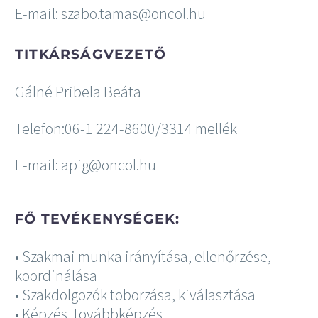
E-mail: szabo.tamas@oncol.hu
TITKÁRSÁGVEZETŐ
Gálné Pribela Beáta
Telefon:06-1 224-8600/3314 mellék
E-mail: apig@oncol.hu
FŐ TEVÉKENYSÉGEK:
• Szakmai munka irányítása, ellenőrzése,
koordinálása
• Szakdolgozók toborzása, kiválasztása
• Képzés, továbbképzés