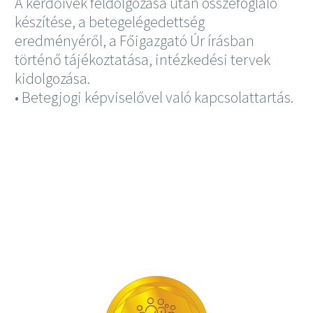
A kérdőívek feldolgozása után összefoglaló
készítése, a betegelégedettség
eredményéről, a Főigazgató Úr írásban
történő tájékoztatása, intézkedési tervek
kidolgozása.
• Betegjogi képviselővel való kapcsolattartás.