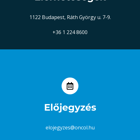
1122 Budapest, Ráth György u. 7-9.
+36 1 224 8600
Előjegyzés
elojegyzes@oncol.hu