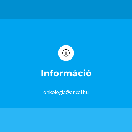
Információ
onkologia@oncol.hu