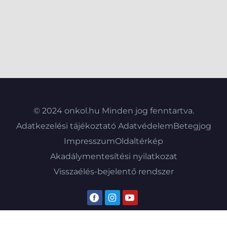
© 2024 onkol.hu Minden jog fenntartva.
Adatkezelési tájékoztató
Adatvédelem
Betegjog
Impresszum
Oldaltérkép
Akadálymentesítési nyilatkozat
Visszaélés-bejelentő rendszer