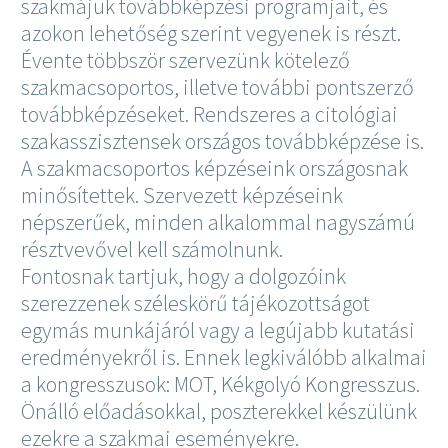
szakmájuk továbbképzési programjait, és
azokon lehetőség szerint vegyenek is részt.
Évente többször szervezünk kötelező
szakmacsoportos, illetve további pontszerző
továbbképzéseket. Rendszeres a citológiai
szakasszisztensek országos továbbképzése is.
A szakmacsoportos képzéseink országosnak
minősítettek. Szervezett képzéseink
népszerűek, minden alkalommal nagyszámú
résztvevővel kell számolnunk.
Fontosnak tartjuk, hogy a dolgozóink
szerezzenek széleskörű tájékozottságot
egymás munkájáról vagy a legújabb kutatási
eredményekről is. Ennek legkiválóbb alkalmai
a kongresszusok: MOT, Kékgolyó Kongresszus.
Önálló előadásokkal, poszterekkel készülünk
ezekre a szakmai eseményekre.