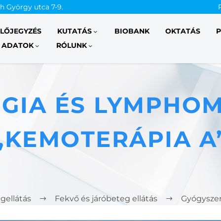
th György utca 7-9.
ELŐJEGYZÉS
KUTATÁS
BIOBANK
OKTATÁS
P
 ADATOK
RÓLUNK
GIA ÉS LYMPHOM
„KEMOTERÁPIA A
gellátás
Fekvő és járóbeteg ellátás
Gyógyszer