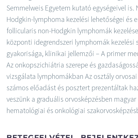
Semmelweis Egyetem kutató egységeivel is. N
Hodgkin-lymphoma kezelési lehetőségei és e
follicularis non-Hodgkin lymphomák kezelése
központi idegrendszeri lymphomák kezelési 
gyakorisága, klinikai jellemzői – A primer me
Az onkopszichiátria szerepe és gazdaságoss
vizsgálata lymphomákban Az osztály orvosai 
számos előadást és posztert prezentáltak ha
veszünk a graduális orvosképzésben magyar é
hematológiai és onkológiai szakorvosképzésb
BETEGFELVÉTEL, BEJELENTKE