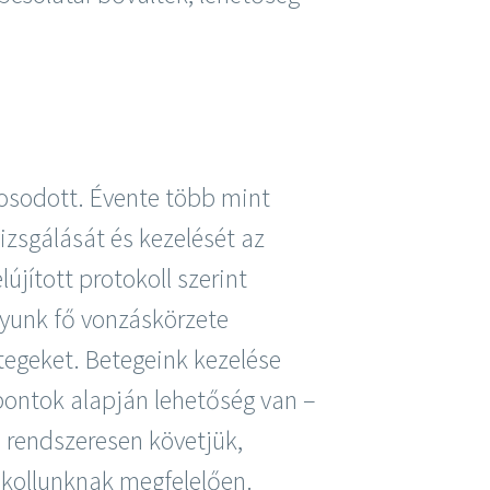
kosodott. Évente több mint
zsgálását és kezelését az
újított protokoll szerint
lyunk fő vonzáskörzete
tegeket. Betegeink kezelése
ontok alapján lehetőség van –
 rendszeresen követjük,
okollunknak megfelelően.