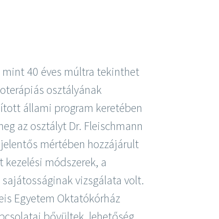
 mint 40 éves múltra tekinthet
oterápiás osztályának
dított állami program keretében
 meg az osztályt Dr. Fleischmann
jelentős mértében hozzájárult
t kezelési módszerek, a
 sajátosságinak vizsgálata volt.
lweis Egyetem Oktatókórház
pcsolatai bővültek, lehetőség