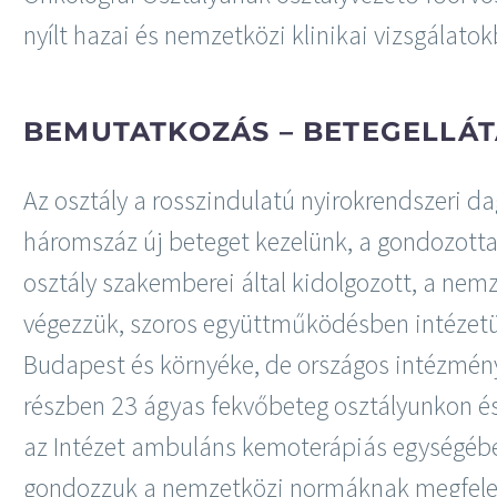
nyílt hazai és nemzetközi klinikai vizsgálatok
BEMUTATKOZÁS – BETEGELLÁT
Az osztály a rosszindulatú nyirokrendszeri 
háromszáz új beteget kezelünk, a gondozotta
osztály szakemberei által kidolgozott, a nemz
végezzük, szoros együttműködésben intézetünk
Budapest és környéke, de országos intézmény 
részben 23 ágyas fekvőbeteg osztályunkon é
az Intézet ambuláns kemoterápiás egységében
gondozzuk a nemzetközi normáknak megfelelő