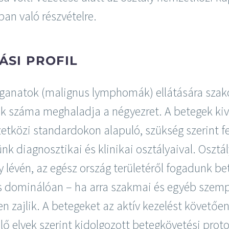
ban való részvételre.
ÁSI PROFIL
daganatok (malignus lymphomák) ellátására sza
k száma meghaladja a négyezret. A betegek kivi
etközi standardokon alapuló, szükség szerint fel
 diagnosztikai és klinikai osztályaival. Osztá
lévén, az egész ország területéről fogadunk be
s dominálóan – ha arra szakmai és egyéb szemp
 zajlik. A betegeket az aktív kezelést követően
 elvek szerint kidolgozott betegkövetési prot