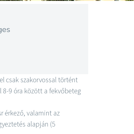
éges
el csak szakorvossal történt
l 8-9 óra között a fekvőbeteg
r érkező, valamint az
gyeztetés alapján (5