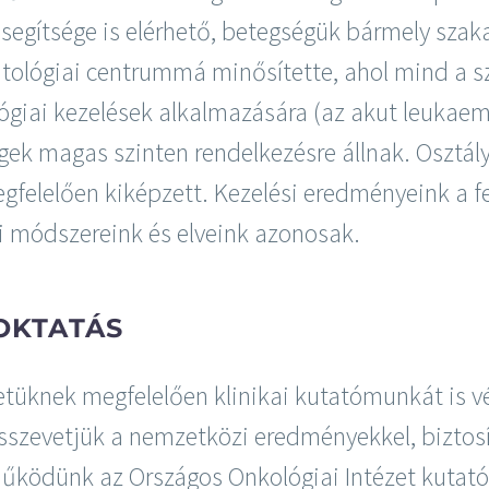
 segítsége is elérhető, betegségük bármely sza
ológiai centrummá minősítette, ahol mind a sz
ógiai kezelések alkalmazására (az akut leukaemi
gek magas szinten rendelkezésre állnak. Osztá
megfelelően kiképzett. Kezelési eredményeink a f
i módszereink és elveink azonosak.
OKTATÁS
letüknek megfelelően klinikai kutatómunkát is v
sszevetjük a nemzetközi eredményekkel, biztos
ködünk az Országos Onkológiai Intézet kutató r