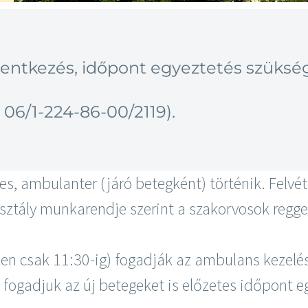
elentkezés, időpont egyeztetés szüks
: 06/1-224-86-00/2119).
s, ambulanter (járó betegként) történik. Felvét
osztály munkarendje szerint a szakorvosok regge
ken csak 11:30-ig) fogadják az ambulans kezelés
 fogadjuk az új betegeket is előzetes időpont e