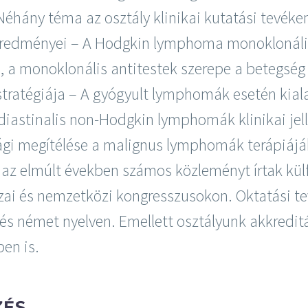
éhány téma az osztály klinikai kutatási tevéken
redményei – A Hodgkin lymphoma monoklonális 
, a monoklonális antitestek szerepe a betegség
stratégiája – A gyógyult lymphomák esetén kia
diastinalis non-Hodgkin lymphomák klinikai jell
ági megítélése a malignus lymphomák terápiájá
az elmúlt években számos közleményt írtak külf
zai és nemzetközi kongresszusokon. Oktatási t
s német nyelven. Emellett osztályunk akkreditá
en is.
ZÉS