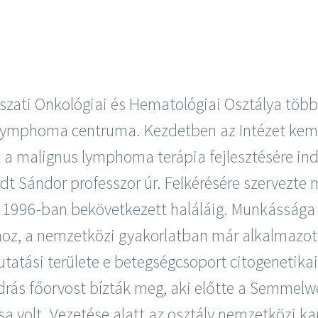
szati Onkológiai és Hematológiai Osztálya több
ú lymphoma centruma. Kezdetben az Intézet kem
t a malignus lymphoma terápia fejlesztésére in
rdt Sándor professzor úr. Felkérésére szervezte
 1996-ban bekövetkezett haláláig. Munkássága 
hoz, a nemzetközi gyakorlatban már alkalmazot
kutatási területe e betegségcsoport citogenetikai
ndrás főorvost bízták meg, aki előtte a Semme
a volt. Vezetése alatt az osztály nemzetközi ka