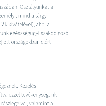
kaszában. Osztályunkat a
emélyi, mind a tárgyi
ák kivételével), ahol a
lyunk egészségügyi szakdolgozó
ejlett országokban elért
égeznek. Kezelési
ítva ezzel tevékenységünk
észlegeivel, valamint a