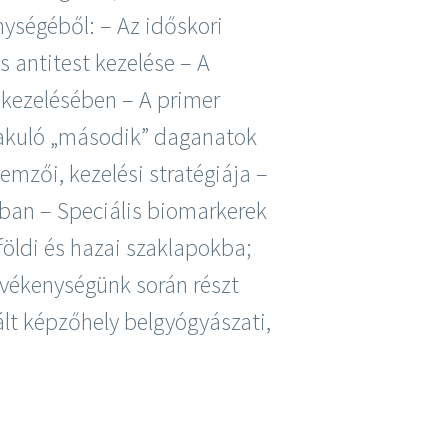
ységéből: – Az időskori
antitest kezelése – A
 kezelésében – A primer
lakuló „második” daganatok
emzői, kezelési stratégiája –
ban – Speciális biomarkerek
öldi és hazai szaklapokba;
evékenységünk során részt
lt képzőhely belgyógyászati,