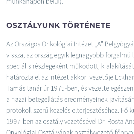
munkanapon belül).
OSZTÁLYUNK TÖRTÉNETE
Az Országos Onkológiai Intézet „A” Belgyógyá
vissza, az ország egyik legnagyobb forgalm
speciális részlegeként működött; kialakításá
határozta el az Intézet akkori vezetője Eckha
Tamás tanár úr 1975-ben, és vezette egészen
a hazai betegellátás eredményeinek javításá
protokoll szerű kezelés elterjesztéséhez. Fő 
1997-ben az osztály vezetésével Dr. Rosta A
Onkológiai Osztályának osztályvezető főorvos