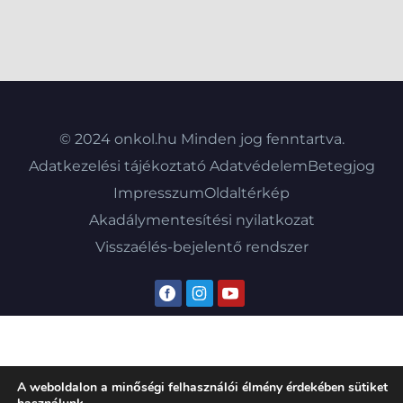
© 2024 onkol.hu Minden jog fenntartva.
Adatkezelési tájékoztató
Adatvédelem
Betegjog
Impresszum
Oldaltérkép
Akadálymentesítési nyilatkozat
Visszaélés-bejelentő rendszer
A weboldalon a minőségi felhasználói élmény érdekében sütiket