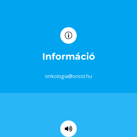
Információ
onkologia@oncol.hu