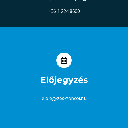
+36 1 224 8600
Előjegyzés
elojegyzes@oncol.hu