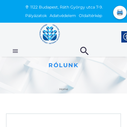
1122 Budapest, Ráth György utca 7-9.
Pályázatok
Adatvédelem
Oldaltérkép
RÓLUNK
Home