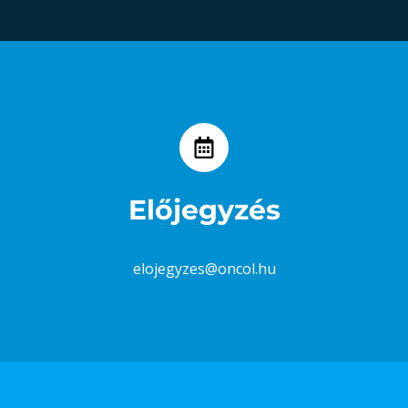
Előjegyzés
elojegyzes@oncol.hu