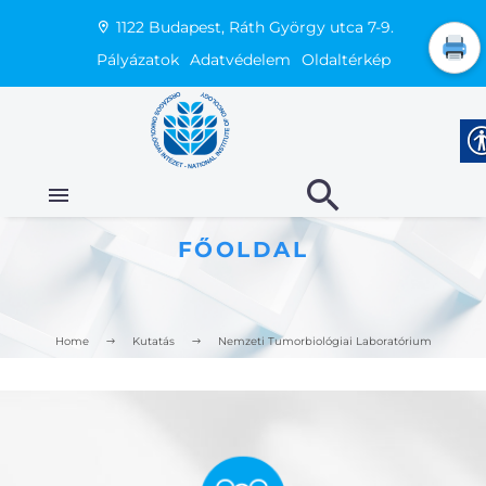
1122 Budapest, Ráth György utca 7-9.
Pályázatok
Adatvédelem
Oldaltérkép
FŐOLDAL
Home
Kutatás
Nemzeti Tumorbiológiai Laboratórium