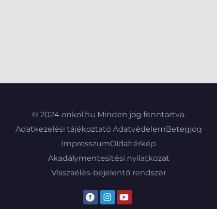
© 2024 onkol.hu Minden jog fenntartva.
Adatkezelési tájékoztató
Adatvédelem
Betegjog
Impresszum
Oldaltérkép
Akadálymentesítési nyilatkozat
Visszaélés-bejelentő rendszer