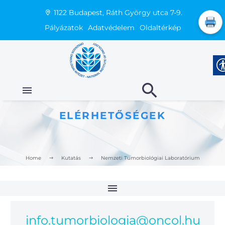
1122 Budapest, Ráth György utca 7-9.
Pályázatok
Adatvédelem
Oldaltérkép
ELÉRHETŐSÉGEK
Home
Kutatás
Nemzeti Tumorbiológiai Laboratórium
info.tumorbiologia@oncol.hu