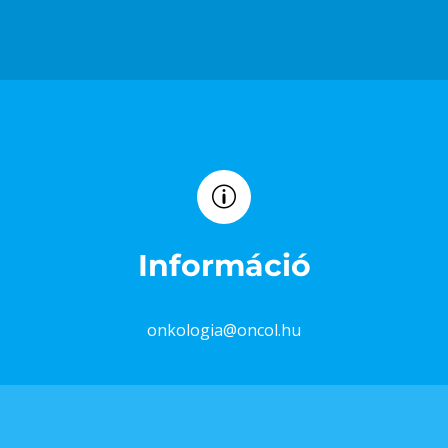
Információ
onkologia@oncol.hu