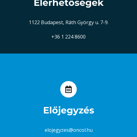
Elérhetőségek
1122 Budapest, Ráth György u. 7-9.
+36 1 224 8600
Előjegyzés
elojegyzes@oncol.hu