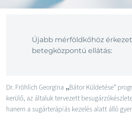
Újabb mérföldkőhöz érkezett
betegközpontú ellátás:
Dr. Fröhlich Georgina
„
Bátor Küldetése” prog
kerülő, az általuk tervezett besugárzókészl
hanem a sugárterápiás kezelés alatt álló gy