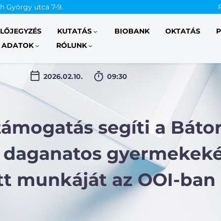
th György utca 7-9.
ELŐJEGYZÉS
KUTATÁS
BIOBANK
OKTATÁS
P
 ADATOK
RÓLUNK
2026.02.10.
09:30
támogatás segíti a Báto
 daganatos gyermekeké
tt munkáját az OOI-ban