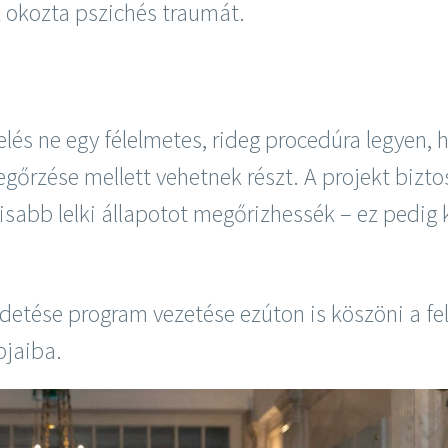
 okozta pszichés traumát.
elés ne egy félelmetes, rideg procedúra legyen,
rzése mellett vehetnek részt. A projekt biztos
lisabb lelki állapotot megőrizhessék – ez pedig 
ldetése program vezetése ezúton is köszöni a fel
pjaiba.