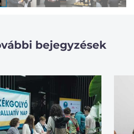
ovábbi bejegyzések