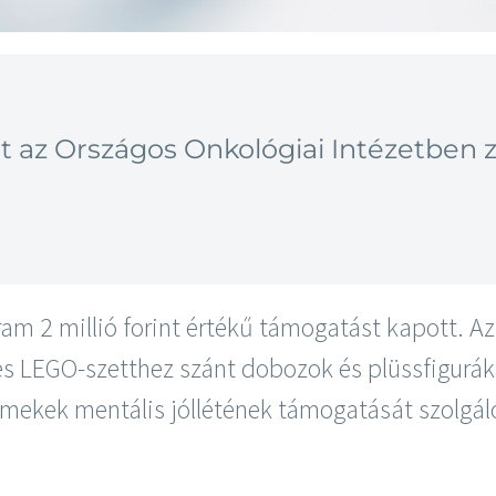
 az Országos Onkológiai Intézetben z
ram 2 millió forint értékű támogatást kapott. 
etes LEGO-szetthez szánt dobozok és plüssfigur
ermekek mentális jóllétének támogatását szolgá