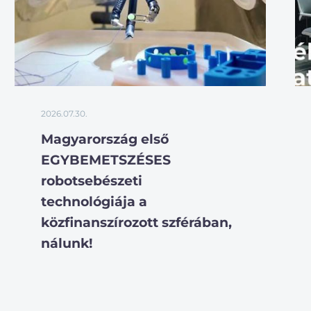
2026.07.30.
Magyarország első
EGYBEMETSZÉSES
robotsebészeti
technológiája a
közfinanszírozott szférában,
nálunk!