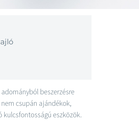
ajló
Az adományból beszerzésre
ák nem csupán ajándékok,
ló kulcsfontosságú eszközök.