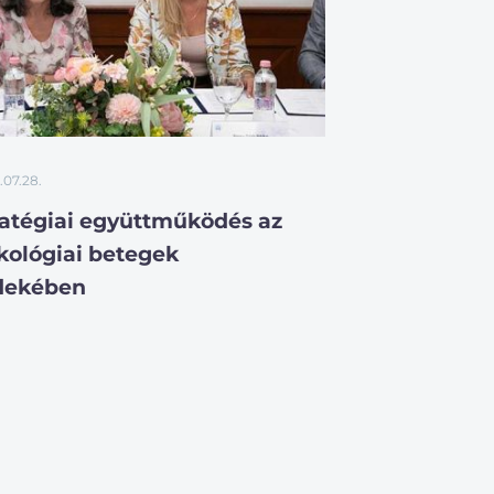
.07.28.
ratégiai együttműködés az
kológiai betegek
dekében