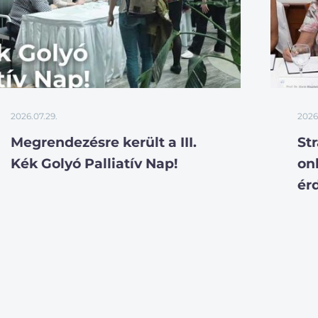
2026.07.29.
2026
Megrendezésre került a III.
St
Kék Golyó Palliatív Nap!
on
ér