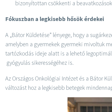
bizonyítottan csökkenti a beavatkozások
Fókuszban a legkisebb hősök érdekei
A „Bátor Küldetése” lényege, hogy a sugárkez
amelyben a gyermekek gyermeki mivoltuk megő
tartózkodás ideje alatt is a lehető legoptimá
gyógyulás sikerességéhez is.
Az Országos Onkológiai Intézet és a Bátor Kü
változást hoz a legkisebb betegek mindenna