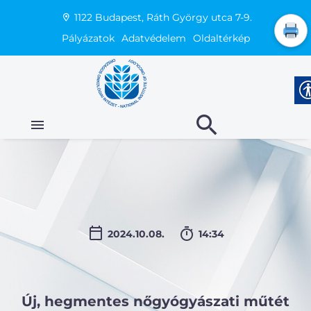
1122 Budapest, Ráth György utca 7-9.
Pályázatok
Adatvédelem
Oldaltérkép
2024.10.08.
14:34
Új, hegmentes nőgyógyászati műtét