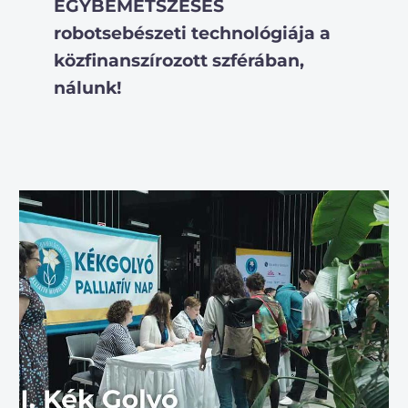
EGYBEMETSZÉSES
robotsebészeti technológiája a
közfinanszírozott szférában,
nálunk!