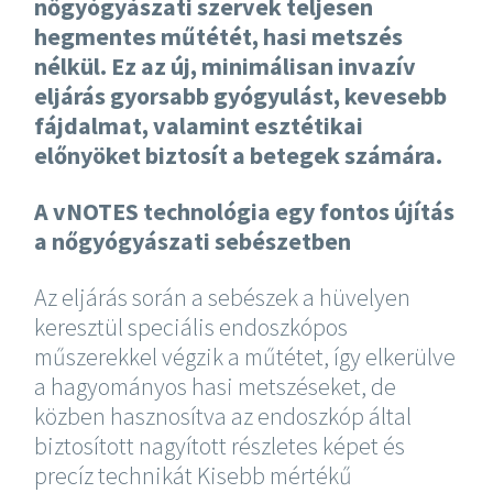
nőgyógyászati szervek teljesen
hegmentes műtétét, hasi metszés
nélkül. Ez az új, minimálisan invazív
eljárás gyorsabb gyógyulást, kevesebb
fájdalmat, valamint esztétikai
előnyöket biztosít a betegek számára.
A vNOTES technológia egy fontos újítás
a nőgyógyászati sebészetben
Az eljárás során a sebészek a hüvelyen
keresztül speciális endoszkópos
műszerekkel végzik a műtétet, így elkerülve
a hagyományos hasi metszéseket, de
közben hasznosítva az endoszkóp által
biztosított nagyított részletes képet és
precíz technikát Kisebb mértékű