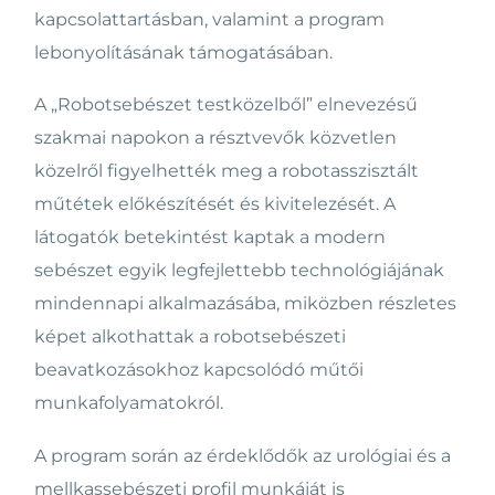
kapcsolattartásban, valamint a program
lebonyolításának támogatásában.
A „Robotsebészet testközelből” elnevezésű
szakmai napokon a résztvevők közvetlen
közelről figyelhették meg a robotasszisztált
műtétek előkészítését és kivitelezését. A
látogatók betekintést kaptak a modern
sebészet egyik legfejlettebb technológiájának
mindennapi alkalmazásába, miközben részletes
képet alkothattak a robotsebészeti
beavatkozásokhoz kapcsolódó műtői
munkafolyamatokról.
A program során az érdeklődők az urológiai és a
mellkassebészeti profil munkáját is