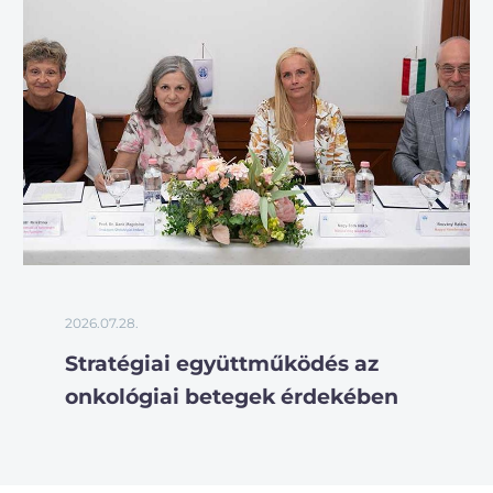
2026.07.28.
Stratégiai együttműködés az
onkológiai betegek érdekében