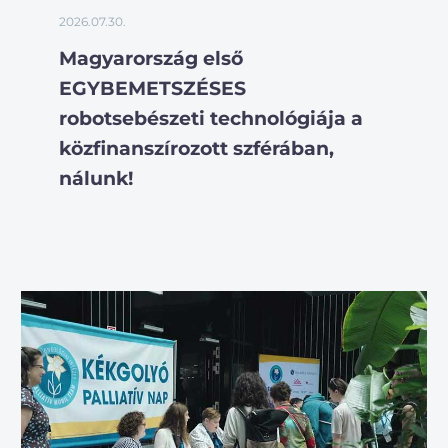
2026.07.30.
Magyarország első
EGYBEMETSZÉSES
robotsebészeti technológiája a
közfinanszírozott szférában,
nálunk!