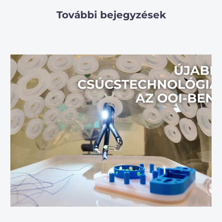
További bejegyzések