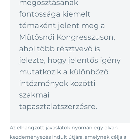
megosztásának
fontossága kiemelt
témaként jelent meg a
Műtősnői Kongresszuson,
ahol több résztvevő is
jelezte, hogy jelentős igény
mutatkozik a különböző
intézmények közötti
szakmai
tapasztalatszerzésre.
Az elhangzott javaslatok nyomán egy olyan
kezdeményezés indult útjára, amelynek célja a