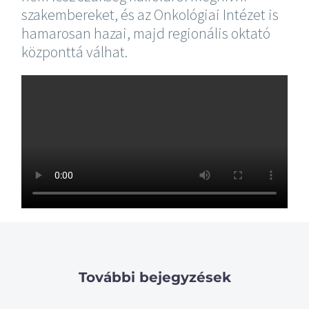
szakembereket, és az Onkológiai Intézet is
hamarosan hazai, majd regionális oktató
központtá válhat.
További bejegyzések