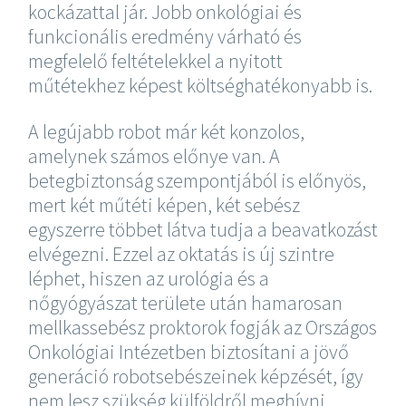
kockázattal jár. Jobb onkológiai és
funkcionális eredmény várható és
megfelelő feltételekkel a nyitott
műtétekhez képest költséghatékonyabb is.
A legújabb robot már két konzolos,
amelynek számos előnye van. A
betegbiztonság szempontjából is előnyös,
mert két műtéti képen, két sebész
egyszerre többet látva tudja a beavatkozást
elvégezni. Ezzel az oktatás is új szintre
léphet, hiszen az urológia és a
nőgyógyászat területe után hamarosan
mellkassebész proktorok fogják az Országos
Onkológiai Intézetben biztosítani a jövő
generáció robotsebészeinek képzését, így
nem lesz szükség külföldről meghívni