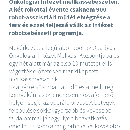
Onkológiai Intézet mellkassebészetén.
A két robottal évente csaknem 900
robot-asszisztált műtét elvégzése a
terv és ezzel teljessé válik az Intézet
robotsebészeti programja.
Megérkezett a legújabb robot az Országos
Onkológiai Intézet Mellkasi Központjába és
egy hét alatt már az első 10 műtétet el is
végezték előzetesen már kiképzett
mellkassebészeink.
Ez a gép elsősorban a tüdő és a mellüreg
környékén, azaz a nehezen hozzáférhető
helyen segíti az operáló orvost. A betegek
felépülése sokkal gyorsabb és kevesebb
fájdalommal jár egy ilyen beavatkozás,
emellett kisebb a megterhelés és kevesebb