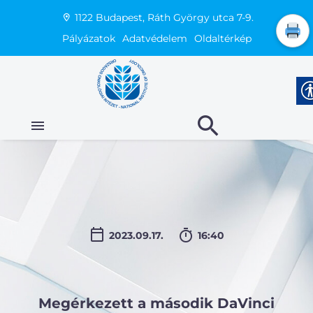
1122 Budapest, Ráth György utca 7-9.
Pályázatok
Adatvédelem
Oldaltérkép
2023.09.17.
16:40
Megérkezett a második DaVinci