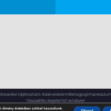
kezelési tájékoztató
Adatvédelem
Betegjog
Impresszu
Visszaélés-bejelentő rendszer
i élmény érdekében sütiket használunk.
Elfogad