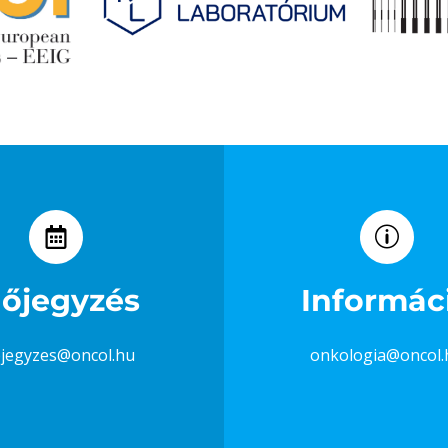
lőjegyzés
Informác
ojegyzes@oncol.hu
onkologia@oncol.