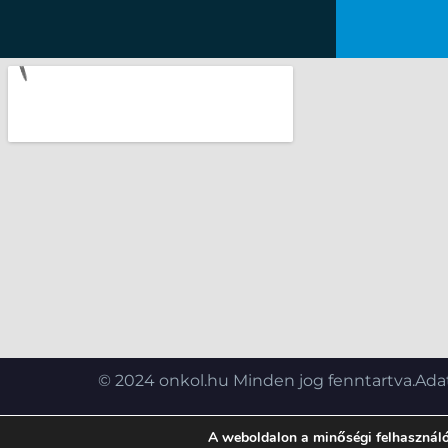
© 2024 onkol.hu Minden jog fenntartva.
Adat
A weboldalon a minőségi felhasználó