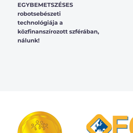
EGYBEMETSZÉSES
robotsebészeti
technológiája a
közfinanszírozott szférában,
nálunk!