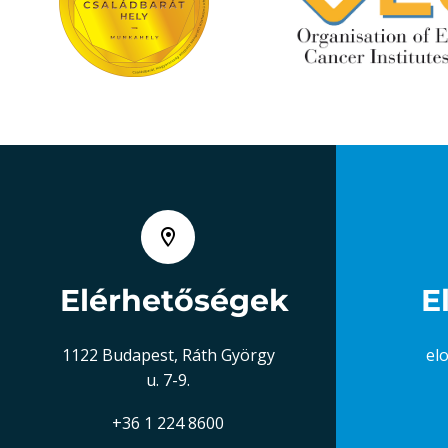
Elérhetőségek
E
1122 Budapest, Ráth György
el
u. 7-9.
+36 1 224 8600