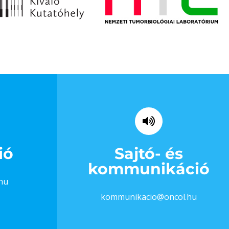
ió
Sajtó- és
kommunikáció
hu
kommunikacio@oncol.hu