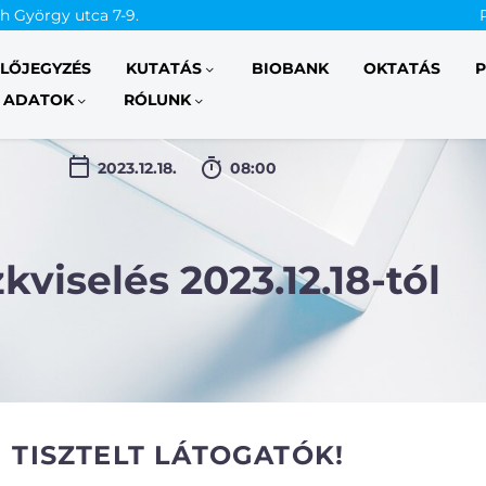
th György utca 7-9.
ELŐJEGYZÉS
KUTATÁS
BIOBANK
OKTATÁS
P
 ADATOK
RÓLUNK
2023.12.18.
08:00
kviselés 2023.12.18-tól
TISZTELT LÁTOGATÓK!