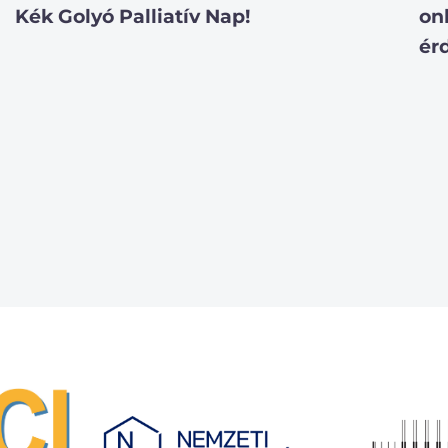
Kék Golyó Palliatív Nap!
on
ér