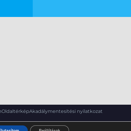
m
Oldaltérkép
Akadálymentesítési nyilatkozat
Elutasítom
Beállítások