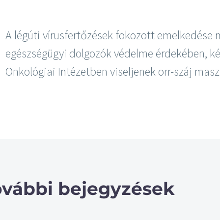
A légúti vírusfertőzések fokozott emelkedése m
egészségügyi dolgozók védelme érdekében, ké
Onkológiai Intézetben viseljenek orr-száj masz
ovábbi bejegyzések