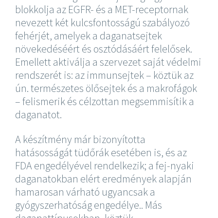
blokkolja az EGFR- és a MET-receptornak
nevezett két kulcsfontosságú szabályozó
fehérjét, amelyek a daganatsejtek
növekedéséért és osztódásáért felelősek.
Emellett aktiválja a szervezet saját védelmi
rendszerét is: az immunsejtek – köztük az
ún. természetes ölősejtek és a makrofágok
– felismerik és célzottan megsemmisítik a
daganatot.
A készítmény már bizonyította
hatásosságát tüdőrák esetében is, és az
FDA engedélyével rendelkezik; a fej-nyaki
daganatokban elért eredmények alapján
hamarosan várható ugyancsak a
gyógyszerhatóság engedélye.. Más