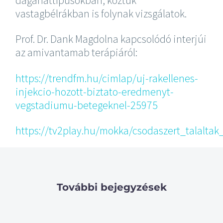
daganattípusokban, köztük
vastagbélrákban is folynak vizsgálatok.
Prof. Dr. Dank Magdolna kapcsolódó interjúi
az amivantamab terápiáról:
https://trendfm.hu/cimlap/uj-rakellenes-
injekcio-hozott-biztato-eredmenyt-
vegstadiumu-betegeknel-25975
https://tv2play.hu/mokka/csodaszert_talaltak
További bejegyzések