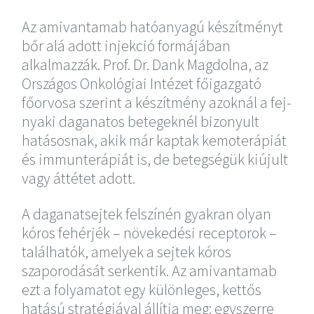
Az amivantamab hatóanyagú készítményt
bőr alá adott injekció formájában
alkalmazzák. Prof. Dr. Dank Magdolna, az
Országos Onkológiai Intézet főigazgató
főorvosa szerint a készítmény azoknál a fej-
nyaki daganatos betegeknél bizonyult
hatásosnak, akik már kaptak kemoterápiát
és immunterápiát is, de betegségük kiújult
vagy áttétet adott.
A daganatsejtek felszínén gyakran olyan
kóros fehérjék – növekedési receptorok –
találhatók, amelyek a sejtek kóros
szaporodását serkentik. Az amivantamab
ezt a folyamatot egy különleges, kettős
hatású stratégiával állítja meg: egyszerre