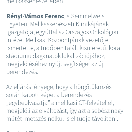
mellkassebészetében
Rényi-Vámos Ferenc
, a Semmelweis
Egyetem Mellkassebészeti Klinikájának
igazgatója, egyúttal az Országos Onkológiai
Intézet Mellkasi Központjának vezetője
ismertette, a tüdőben talált kisméretű, korai
stádiumú daganatok lokalizációjához,
megjelöléséhez nyújt segítséget az új
berendezés.
Az eljárás lényege, hogy a hörgőtükrözés
során kapott képet a berendezés
„egybeolvasztja” a mellkasi CT-felvétellel,
megjelöli az elváltozást, így azt a sebész nagy
műtéti metszés nélkül is el tudja távolítani.