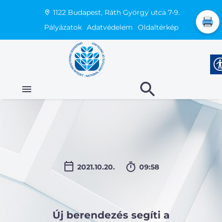
1122 Budapest, Ráth György utca 7-9.
Pályázatok
Adatvédelem
Oldaltérkép
2021.10.20.
09:58
Új berendezés segíti a