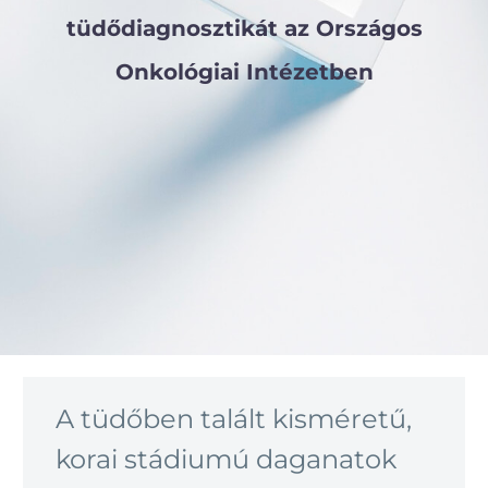
tüdődiagnosztikát az Országos
Onkológiai Intézetben
A tüdőben talált kisméretű,
korai stádiumú daganatok