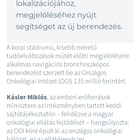
lokalizációjához,
megjelöléséhez nyújt
segítséget az új berendezés.
A korai stádiumú, kisebb méretű
tüdőelváltozások műtét előtti megjelölésére
alkalmas navigációs bronchoszkópos
berendezést szerzett be az Országos
Onkológiai Intézet (OOI) 135 millió forintért.
Kásler Miklós
, az emberi erőforrások
minisztere az intézményben tartott keddi
sajtótájékoztatón – felidézve a magyar
onkológiai ellátás fejlődését – hangsúlyozta:
az OOI köré épült ki az országos onkológiai
hálózat, ez az ellátórendszer