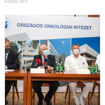
F
orrás: MTI