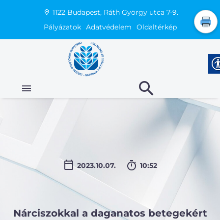
1122 Budapest, Ráth György utca 7-9.
Pályázatok
Adatvédelem
Oldaltérkép
2023.10.07.
10:52
Nárciszokkal a daganatos betegekért