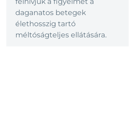
felhívjuk a figyelmet a
daganatos betegek
élethosszig tartó
méltóságteljes ellátására.