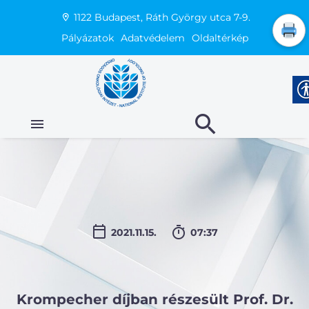
1122 Budapest, Ráth György utca 7-9.
Pályázatok
Adatvédelem
Oldaltérkép
2021.11.15.
07:37
Krompecher díjban részesült Prof. Dr.