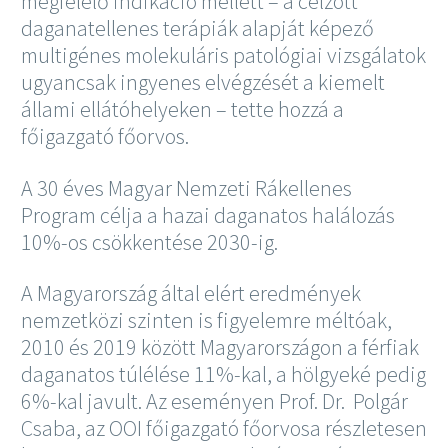
megfelelő indikáció mellett – a célzott
daganatellenes terápiák alapját képező
multigénes molekuláris patológiai vizsgálatok
ugyancsak ingyenes elvégzését a kiemelt
állami ellátóhelyeken – tette hozzá a
főigazgató főorvos.
A 30 éves Magyar Nemzeti Rákellenes
Program célja a hazai daganatos halálozás
10%-os csökkentése 2030-ig.
A Magyarország által elért eredmények
nemzetközi szinten is figyelemre méltóak,
2010 és 2019 között Magyarországon a férfiak
daganatos túlélése 11%-kal, a hölgyeké pedig
6%-kal javult. Az eseményen Prof. Dr. Polgár
Csaba, az OOI főigazgató főorvosa részletesen