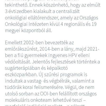
tekinthető. Ennek köszönhető, hogy az elmúlt
3 évtizedben kialakult a centralizált
onkológiai ellátórendszer, amely az Országos
Onkológiai Intézeten kívül 4 regionális és 19
megyei központból áll.
Emellett 2002-ben bevezették az
emlőrákszűrést, 2014-ben a lány, majd 2021-
ben a fiú gyermekek ingyenes HPV elleni
védőoltását. Jelentős fejlesztések történtek a
sugárterápiában és képalkotó
eszközparkban. Új szűrési programok is
indultak a vastag- és végbélrák, valamint a
tüdőrák korai felismerésére. Végül, de nem
utolsó sorban az OOI-ben felállított országos
molekuláris onkoteam lehetővé teszi –