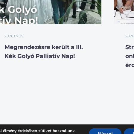
2026.07.29.
2026
Megrendezésre került a III.
St
Kék Golyó Palliatív Nap!
on
ér
i élmény érdekében sütiket használunk.
Elfogad