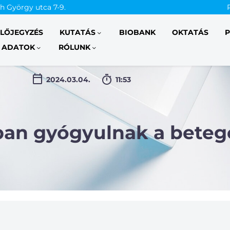
th György utca 7-9.
ELŐJEGYZÉS
KUTATÁS
BIOBANK
OKTATÁS
P
 ADATOK
RÓLUNK
2024.03.04.
11:53
an gyógyulnak a beteg