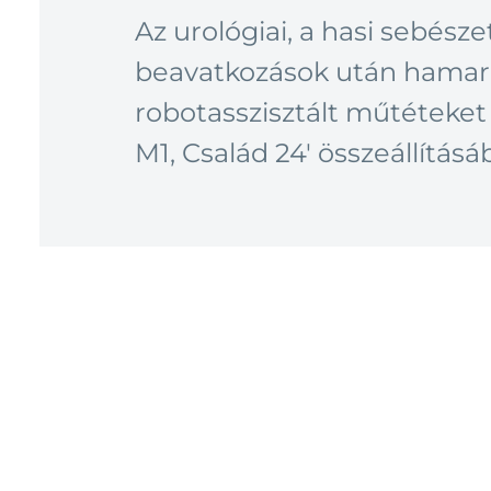
Az urológiai, a hasi sebész
beavatkozások után hamaro
robotasszisztált műtéteket
M1, Család 24′ összeállításá