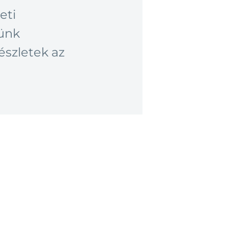
eti
zünk
észletek az