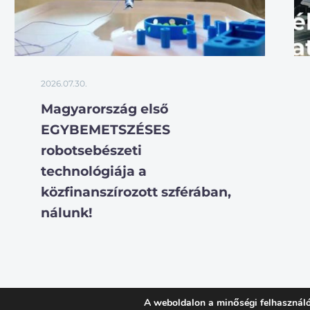
2026.07.30.
Magyarország első
EGYBEMETSZÉSES
robotsebészeti
technológiája a
közfinanszírozott szférában,
nálunk!
A weboldalon a minőségi felhasználó