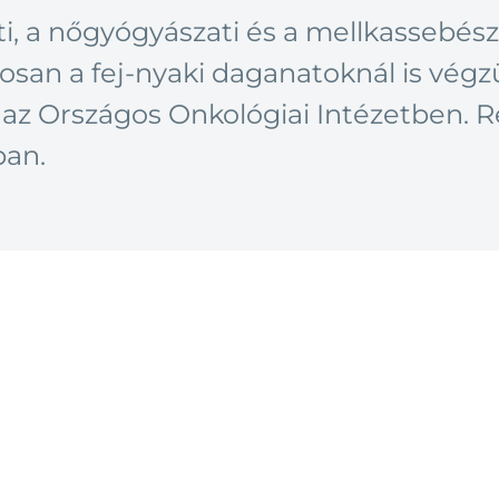
eti, a nőgyógyászati és a mellkassebész
san a fej-nyaki daganatoknál is vég
 az Országos Onkológiai Intézetben. R
ban.