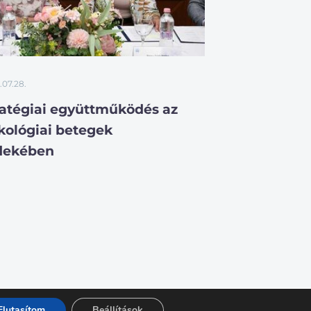
.07.28.
ratégiai együttműködés az
kológiai betegek
dekében
Elutasítom
Beállítások