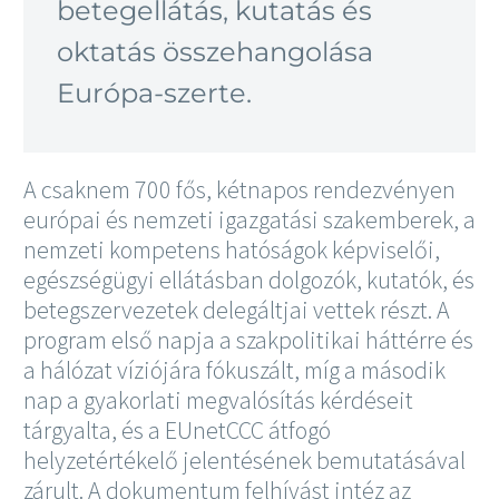
betegellátás, kutatás és
oktatás összehangolása
Európa-szerte.
A csaknem 700 fős, kétnapos rendezvényen
európai és nemzeti igazgatási szakemberek, a
nemzeti kompetens hatóságok képviselői,
egészségügyi ellátásban dolgozók, kutatók, és
betegszervezetek delegáltjai vettek részt. A
program első napja a szakpolitikai háttérre és
a hálózat víziójára fókuszált, míg a második
nap a gyakorlati megvalósítás kérdéseit
tárgyalta, és a EUnetCCC átfogó
helyzetértékelő jelentésének bemutatásával
zárult. A dokumentum felhívást intéz az