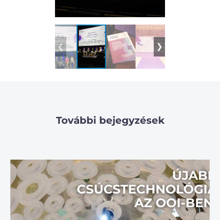
❮
❯
További bejegyzések