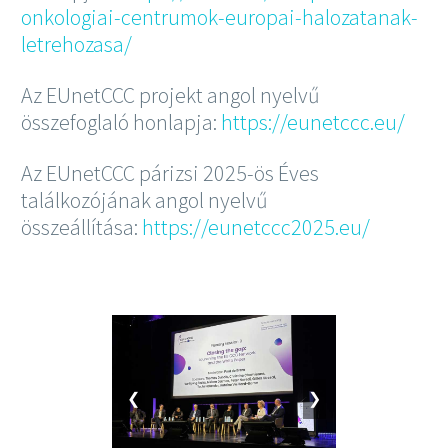
onkologiai-centrumok-europai-halozatanak-
letrehozasa/
Az EUnetCCC projekt angol nyelvű
összefoglaló honlapja:
https://eunetccc.eu/
Az EUnetCCC párizsi 2025-ös Éves
találkozójának angol nyelvű
összeállítása:
https://eunetccc2025.eu/
❮
❯