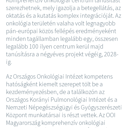
Komprehenzív onkológiai centrum tanúsítást
szerezhetnek, mely igazolja a betegellátás, az
oktatás és a kutatás komplex integrációját. Az
onkológia területén valaha volt legnagyobb
pán-európai közös fellépés eredményeként
minden tagállamban legalább egy, összesen
legalább 100 ilyen centrum kerül majd
tanúsításra a négyéves projekt végéig, 2028-
ig.
Az Országos Onkológiai Intézet kompetens
hatóságként kiemelt szerepet tölt be a
kezdeményezésben, de a találkozón az
Országos Korányi Pulmonológiai Intézet és a
Nemzeti Népegészségügyi és Gyógyszerészeti
Központ munkatársai is részt vettek. Az OOI
Magyarország komprehenzív onkológiai