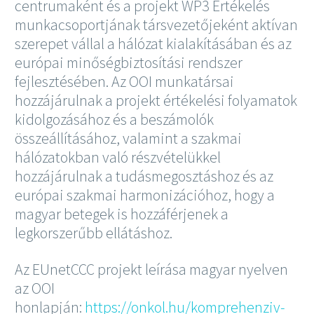
centrumaként és a projekt WP3 Értékelés
munkacsoportjának társvezetőjeként aktívan
szerepet vállal a hálózat kialakításában és az
európai minőségbiztosítási rendszer
fejlesztésében. Az OOI munkatársai
hozzájárulnak a projekt értékelési folyamatok
kidolgozásához és a beszámolók
összeállításához, valamint a szakmai
hálózatokban való részvételükkel
hozzájárulnak a tudásmegosztáshoz és az
európai szakmai harmonizációhoz, hogy a
magyar betegek is hozzáférjenek a
legkorszerűbb ellátáshoz.
Az EUnetCCC projekt leírása magyar nyelven
az OOI
honlapján:
https://onkol.hu/komprehenziv-