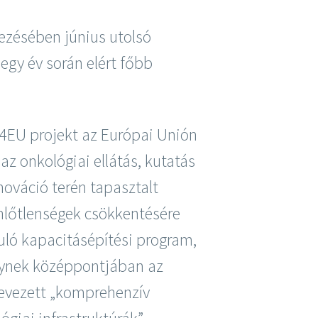
vezésében június utolsó
egy év során elért főbb
4EU projekt az Európai Unión
 az onkológiai ellátás, kutatás
nováció terén tapasztalt
nlőtlenségek csökkentésére
uló kapacitásépítési program,
ynek középpontjában az
evezett „komprehenzív