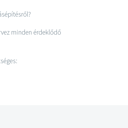
ásépítésről?
ervez minden érdeklődő
tséges: