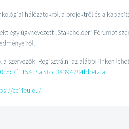
lógiai hálózatokról, a projektről és a kapacit
ekt egy úgynevezett „Stakeholder” Fórumot sz
redményeiről.
a szervezők. Regisztrálni az alábbi linken lehe
r/r0c5c7f115418a31cd34394284fdb42fa
ps://cci4eu.eu/