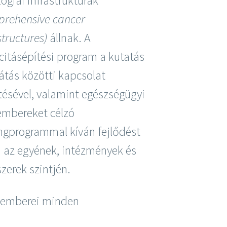
ógiai infrastruktúrák”
prehensive cancer
structures)
állnak. A
itásépítési program a kutatás
látás közötti kapcsolat
tésével, valamint egészségügyi
embereket célzó
ngprogrammal kíván fejlődést
i az egyének, intézmények és
zerek szintjén.
akemberei minden