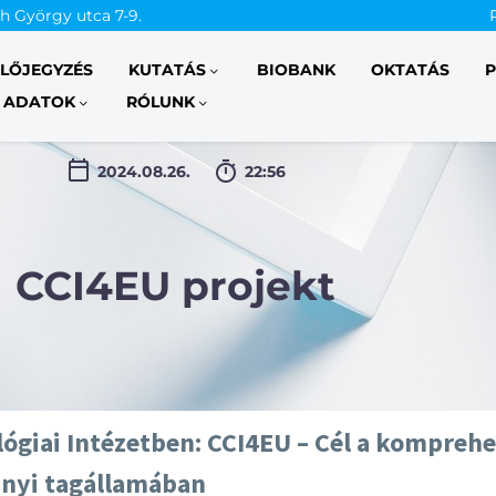
th György utca 7-9.
ELŐJEGYZÉS
KUTATÁS
BIOBANK
OKTATÁS
P
 ADATOK
RÓLUNK
2024.08.26.
22:56
CCI4EU projekt
ógiai Intézetben: CCI4EU – Cél a komprehe
nnyi tagállamában