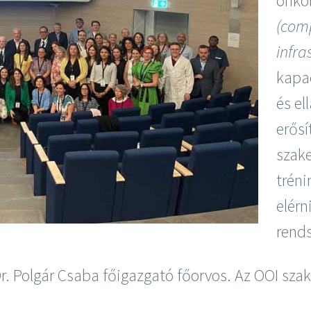
onkol
(com
infra
kapac
és el
erősí
szak
tréni
elérn
rends
Dr. Polgár Csaba főigazgató főorvos. Az OOI sz