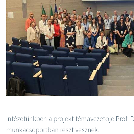
Intézetünkben a projekt témavezetője Prof. 
munkacsoportban részt vesznek.