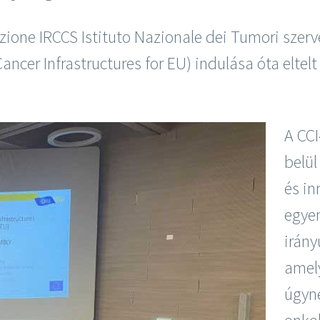
zione IRCCS Istituto Nazionale dei Tumori szer
cer Infrastructures for EU) indulása óta eltelt 
A CCI
belül
és in
egye
irány
amel
úgyn