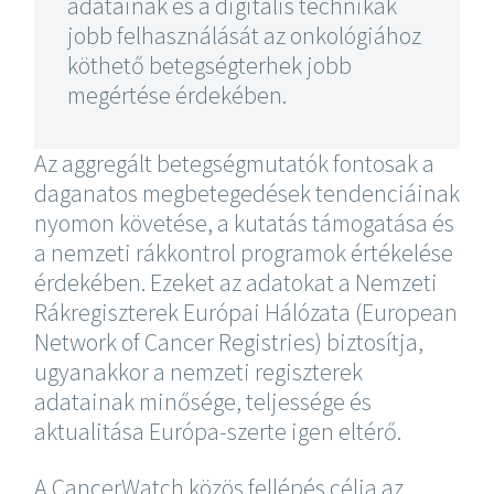
adatainak és a digitális technikák
jobb felhasználását az onkológiához
köthető betegségterhek jobb
megértése érdekében.
Az aggregált betegségmutatók fontosak a
daganatos megbetegedések tendenciáinak
nyomon követése, a kutatás támogatása és
a nemzeti rákkontrol programok értékelése
érdekében. Ezeket az adatokat a Nemzeti
Rákregiszterek Európai Hálózata (European
Network of Cancer Registries) biztosítja,
ugyanakkor a nemzeti regiszterek
adatainak minősége, teljessége és
aktualitása Európa-szerte igen eltérő.
A CancerWatch közös fellépés célja az