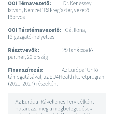
OOI Témavezető:
Dr. Kenessey
István, Nemzeti Rákregiszter, vezető
főorvos
OOI Társtémavezető:
Gál Ilona,
főigazgató-helyettes
Résztvevők:
29 tanácsadó
partner, 20 ország
Finanszírozás:
Az Európai Unió
támogatásával, az EU4Health keretprogram
(2021-2027) részeként
Az Európai Rákellenes Terv célként
határozza meg a megbetegedések