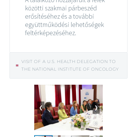
közötti szakmai párbeszéd
erősítéséhez és a további
együttműködési lehetőségek
feltérképezéséhez.
VISIT OF A U.S. HEALTH DELEGATION TO
THE NATIONAL INSTITUTE OF ONCOLOGY
❮
❯