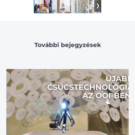
❮
❯
További bejegyzések